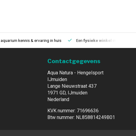
aquarium kennis & ervaring in huis
Een
fysieke winkel
in IJmuiden
Contactgegevens
Aqua Natura - Hengelsport
IJmuiden
Lange Nieuwstraat 437
1971 GD, IJmuiden
Nederland
KVK nummer: 71696636
Btw nummer: NL858814249B01