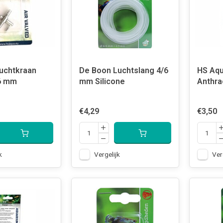
uchtkraan
De Boon Luchtslang 4/6
HS Aqu
6 mm
mm Silicone
Anthra
€4,29
€3,50
k
Vergelijk
Ver