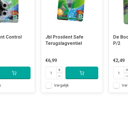
ent Control
Jbl Prosilent Safe
De Boo
Terugslagventiel
P/2
€6,99
€2,49
k
Vergelijk
Ver