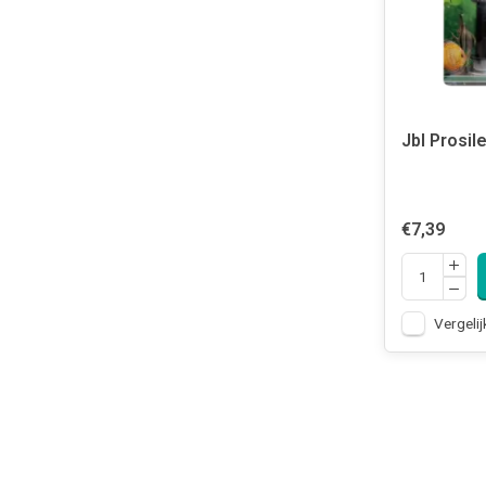
Jbl Prosil
€7,39
Vergelij