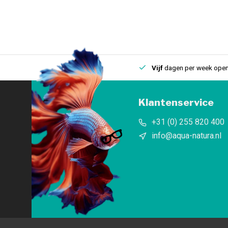
uis
Een
fysieke winkel
in IJmuiden
Vijf
dagen per week open
Klantenservice
+31 (0) 255 820 400
info@aqua-natura.nl