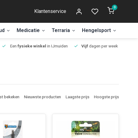
0
Klantenservice
ud
Medicatie
Terraria
Hengelsport
Aanbi
Een
fysieke winkel
in IJmuiden
Vijf
dagen per week open.
st bekeken
Nieuwste producten
Laagste prijs
Hoogste prijs