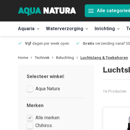
Alle categorie
Aquaria
Waterverzorging
Inrichting
T
Jmuiden
Vijf
dagen per week open.
Gratis
verzending vanaf 50
Home
Techniek
Beluchting
Luchtslang & Toebehoren
Luchts
Selecteer winkel:
Aqua Natura
16 Producten
Merken
Alle merken
Chihiros