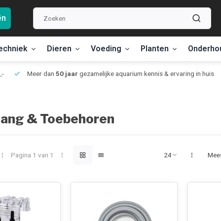
ën
echniek
Dieren
Voeding
Planten
Onderho
,-
Meer dan
50 jaar
gezamelijke aquarium kennis & ervaring in huis
lang & Toebehoren
Pagina 1 van 1
Mee