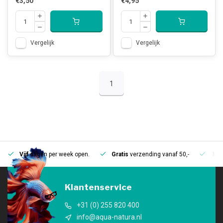
€3,50
€4,95
Vergelijk
Vergelijk
1
Vijf
dagen per week open.
Gratis
verzending vanaf 50,-
Mee
Klantenservice
+31 (0) 255 820 400
info@aqua-natura.nl