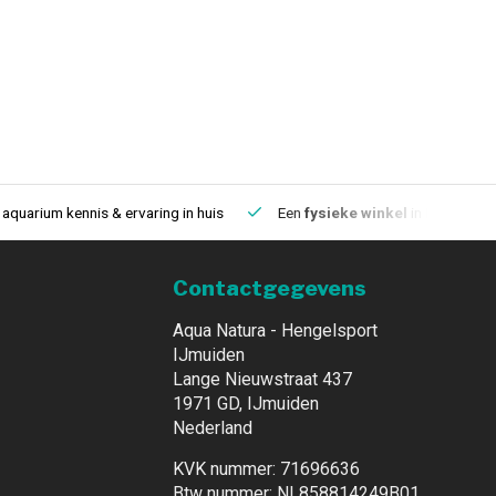
aquarium kennis & ervaring in huis
Een
fysieke winkel
in IJmuiden
Contactgegevens
Aqua Natura - Hengelsport
IJmuiden
Lange Nieuwstraat 437
1971 GD, IJmuiden
Nederland
KVK nummer: 71696636
Btw nummer: NL858814249B01