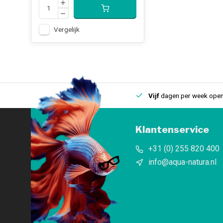
Vergelijk
uis
Een
fysieke winkel
in IJmuiden
Vijf
dagen per week open
Klantenservice
+31 (0) 255 820 400
info@aqua-natura.nl