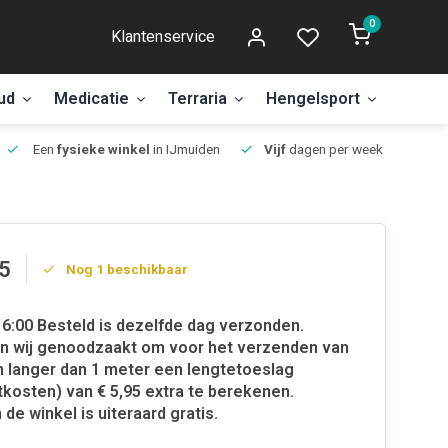
0
Klantenservice
ud
Medicatie
Terraria
Hengelsport
Aanbi
Een
fysieke winkel
in IJmuiden
Vijf
dagen per week open.
5
Nog 1 beschikbaar
6:00 Besteld is dezelfde dag verzonden.
jn wij genoodzaakt om voor het verzenden van
 langer dan 1 meter een lengtetoeslag
tkosten) van € 5,95 extra te berekenen.
 de winkel is uiteraard gratis.