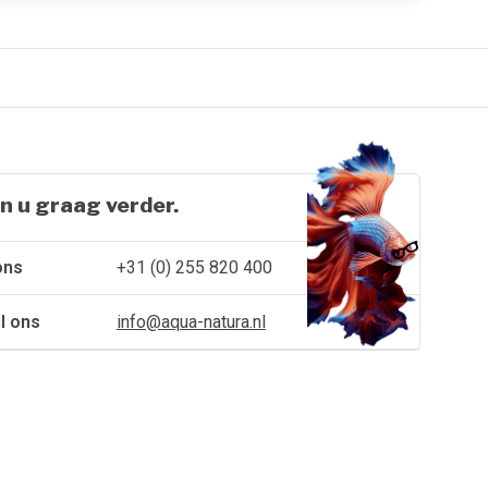
n u graag verder.
ons
+31 (0) 255 820 400
l ons
info@aqua-natura.nl