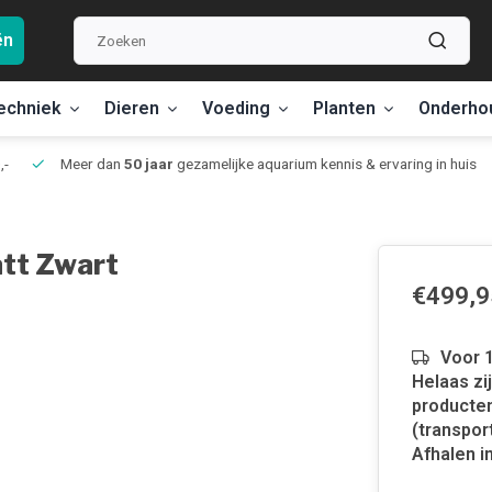
ën
echniek
Dieren
Voeding
Planten
Onderho
,-
Meer dan
50 jaar
gezamelijke aquarium kennis & ervaring in huis
tt Zwart
€499,9
Voor 1
Helaas zi
producten
(transpor
Afhalen in