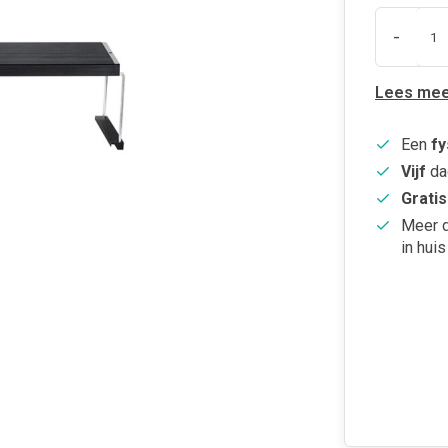
-
Lees mee
Een
fy
Vijf
da
Gratis
Meer 
in huis