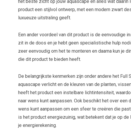
het beste zicht op jouw aquascape en alles wat daarin l
product een stijlvol ontwerp, met een modern zwart de
luxueuze uitstraling geeft.
Een ander voordeel van dit product is de eenvoudige inst
zit in de doos en je hebt geen specialistische hulp nodi
zeer eenvoudig om het te monteren en daarna kun je di
die dit product te bieden heeft.
De belangrijkste kenmerken zijn onder andere het Full 
aquascape verlicht en de kleuren van de planten, vissen
heeft het product een instelbare lichtintensiteit, waard
naar wens kunt aanpassen. Ook beschikt het over een dim
wens kunt aanpassen om een sfeer te creëren die past
is het product energiezuinig, wat betekent dat je op de
je energierekening.