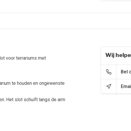
Wij helpe
lot voor terrariums met
Bel 
rrarium te houden en ongewenste
Emai
en. Het slot schuift langs de arm