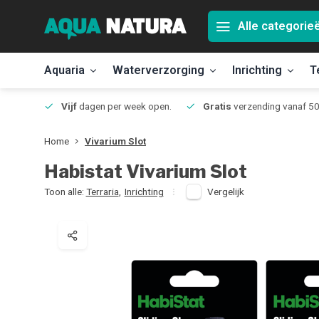
Alle categorie
Aquaria
Waterverzorging
Inrichting
T
Jmuiden
Vijf
dagen per week open.
Gratis
verzending vanaf 50
Home
Vivarium Slot
Habistat
Vivarium Slot
Toon alle:
Terraria
,
Inrichting
Vergelijk