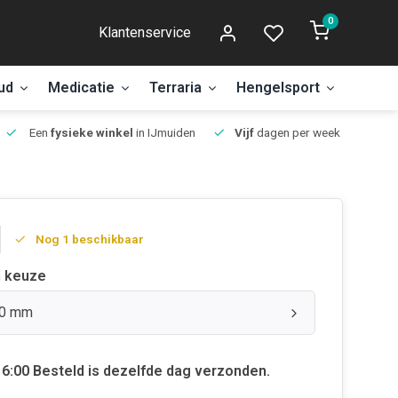
0
Klantenservice
ud
Medicatie
Terraria
Hengelsport
Aanbi
Een
fysieke winkel
in IJmuiden
Vijf
dagen per week open.
Nog 1 beschikbaar
 keuze
90 mm
6:00 Besteld is dezelfde dag verzonden.