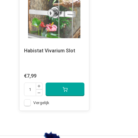
Habistat Vivarium Slot
€7,99
Vergelijk