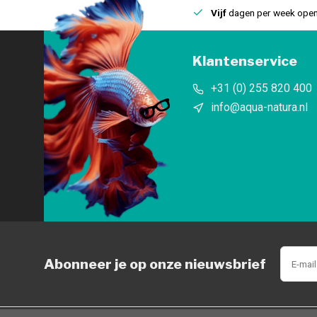
uis
Een
fysieke winkel
in IJmuiden
Vijf
dagen per week open
Klantenservice
+31 (0) 255 820 400
info@aqua-natura.nl
Abonneer je op onze nieuwsbrief