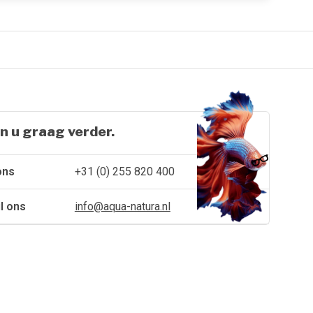
n u graag verder.
ons
+31 (0) 255 820 400
l ons
info@aqua-natura.nl