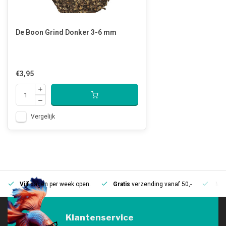
De Boon Grind Donker 3-6 mm
€3,95
Vergelijk
Vijf
dagen per week open.
Gratis
verzending vanaf 50,-
Mee
Klantenservice