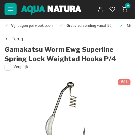
0
Vijf
dagen per week open.
Gratis
verzending vanaf 50,-
Meer
Terug
Gamakatsu
Worm Ewg Superline
Spring Lock Weighted Hooks P/4
Vergelijk
-50%