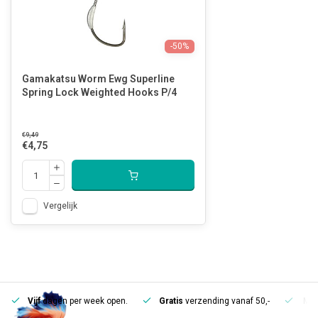
-50%
Gamakatsu Worm Ewg Superline
Spring Lock Weighted Hooks P/4
€9,49
€4,75
Vergelijk
Vijf
dagen per week open.
Gratis
verzending vanaf 50,-
Mee