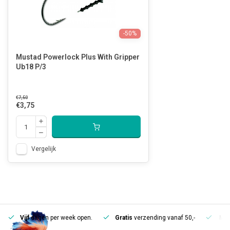
-50%
Mustad Powerlock Plus With Gripper
Ub18 P/3
€7,50
€3,75
Vergelijk
Vijf
dagen per week open.
Gratis
verzending vanaf 50,-
Mee