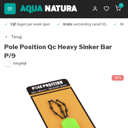
0
Vijf
dagen per week open.
Gratis
verzending vanaf 50,-
Meer
Terug
Pole Position
Qc Heavy Sinker Bar
P/9
Vergelijk
-50%