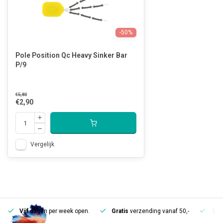
-50%
Pole Position Qc Heavy Sinker Bar
P/9
€5,80
€2,90
Vergelijk
Vijf
dagen per week open.
Gratis
verzending vanaf 50,-
Mee