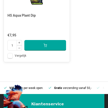
HS Aqua Plant Dip
€7,95
Vergelijk
Vijf
dagen per week open.
Gratis
verzending vanaf 50,-
Mee
Klantenservice