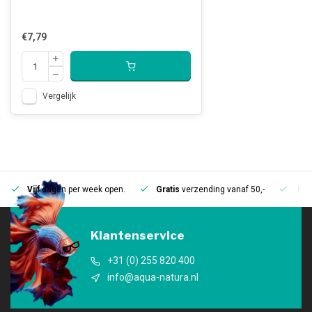
€7,79
Vergelijk
Vijf
dagen per week open.
Gratis
verzending vanaf 50,-
Mee
Klantenservice
+31 (0) 255 820 400
info@aqua-natura.nl