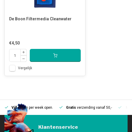
De Boon Filtermedia Cleanwater
€4,50
Vergelijk
Vijf
dagen per week open.
Gratis
verzending vanaf 50,-
Mee
Klantenservice