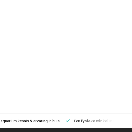
aquarium kennis & ervaring in huis
Een
fysieke winkel
in IJmuiden