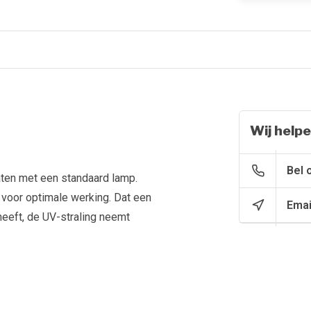
Wij helpe
.
Bel 
aten met een standaard lamp.
e voor optimale werking. Dat een
Emai
heeft, de UV-straling neemt
.