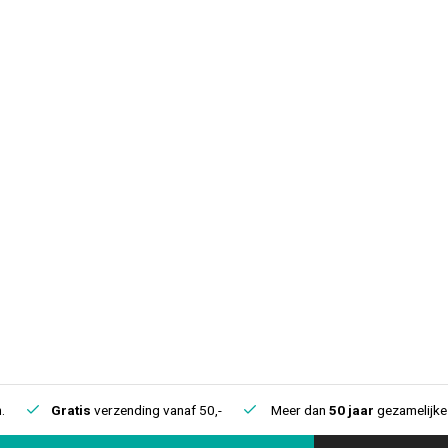
.
Gratis
verzending vanaf 50,-
Meer dan
50 jaar
gezamelijke 