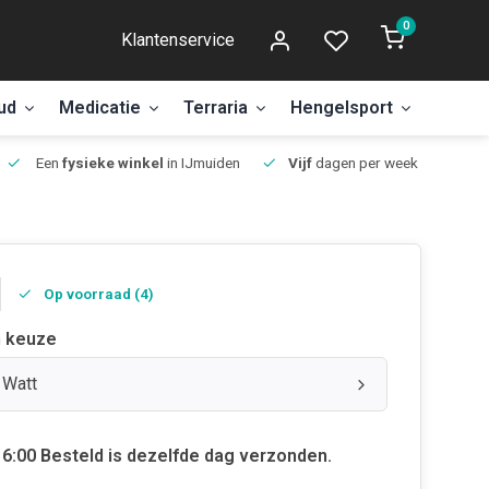
0
Klantenservice
ud
Medicatie
Terraria
Hengelsport
Aanbi
Een
fysieke winkel
in IJmuiden
Vijf
dagen per week open.
Op voorraad (4)
 keuze
 Watt
6:00 Besteld is dezelfde dag verzonden.