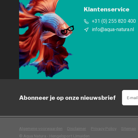
Klantenservice
+31 (0) 255 820 400
info@aqua-natura.nl
Abonneer je op onze nieuwsbrief
            Wij slaan cookies 
Algemene voorwaarden
Disclaimer
Privacy Policy
Sitemap
© Aqua Natura - Hengelsport IJmuiden