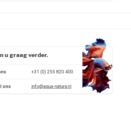
n u graag verder.
ons
+31 (0) 255 820 400
l ons
info@aqua-natura.nl