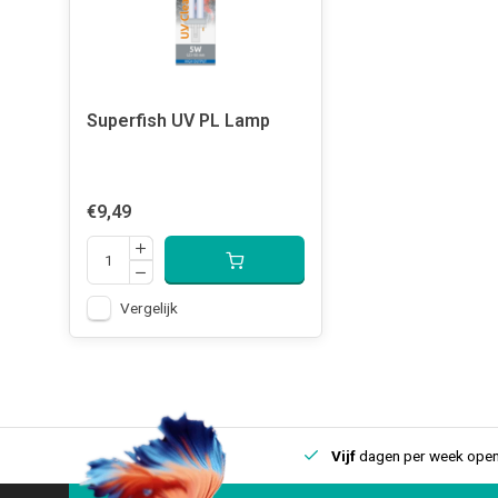
Superfish UV PL Lamp
€9,49
Vergelijk
uis
Een
fysieke winkel
in IJmuiden
Vijf
dagen per week open