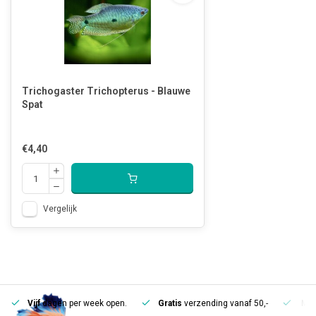
Trichogaster Trichopterus - Blauwe
Spat
€4,40
Vergelijk
Vijf
dagen per week open.
Gratis
verzending vanaf 50,-
Mee