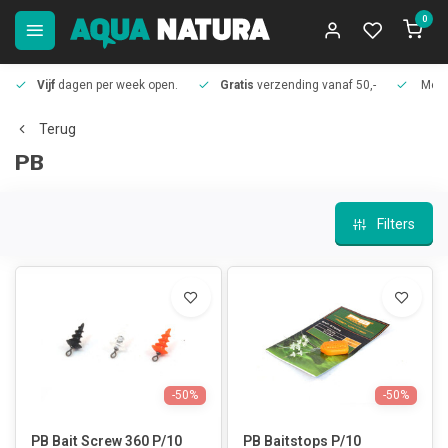
0
Vijf
dagen per week open.
Gratis
verzending vanaf 50,-
Meer
Terug
PB
Filters
-50%
-50%
PB Bait Screw 360 P/10
PB Baitstops P/10