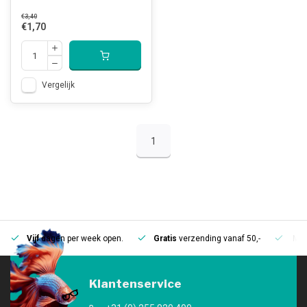
€3,40
€1,70
Vergelijk
1
Vijf
dagen per week open.
Gratis
verzending vanaf 50,-
Mee
Klantenservice