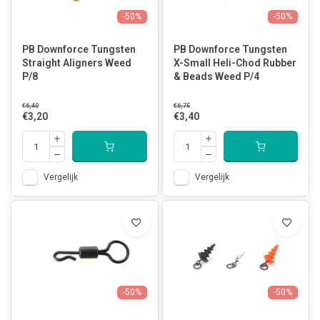
-50%
-50%
PB Downforce Tungsten
PB Downforce Tungsten
Straight Aligners Weed
X-Small Heli-Chod Rubber
P/8
& Beads Weed P/4
€6,40
€6,75
€3,20
€3,40
Vergelijk
Vergelijk
-50%
-50%