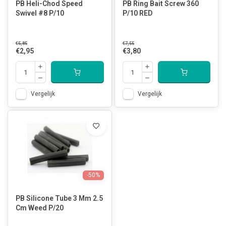
PB Heli-Chod Speed
PB Ring Bait Screw 360
Swivel #8 P/10
P/10 RED
€5,85
€7,55
€2,95
€3,80
Vergelijk
Vergelijk
-50%
PB Silicone Tube 3 Mm 2.5
Cm Weed P/20