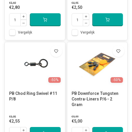
€5,60
€4,95
€2,80
€2,50
Vergelijk
Vergelijk
-50%
-50%
PB Chod Ring Swivel #11
PB Downforce Tungsten
P/8
Contra-Liners P/6 - 2
Gram
€5,05
€9,99
€2,55
€5,00