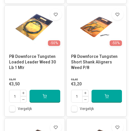
-50%
-50%
PB Downforce Tungsten
PB Downforce Tungsten
Loaded Leader Weed 30
Short Shank Aligners
Lb 1 Mtr
Weed P/8
€6,99
€6,40
€3,50
€3,20
Vergelijk
Vergelijk