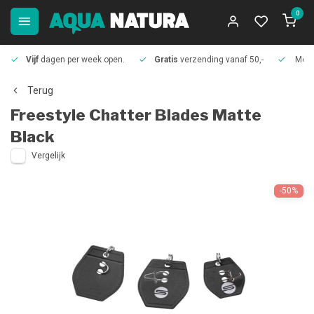
0
Vijf
dagen per week open.
Gratis
verzending vanaf 50,-
Meer
Terug
Freestyle
Chatter Blades Matte
Black
Vergelijk
-50%