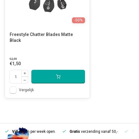
-50%
Freestyle Chatter Blades Matte
Black
€2,99
€1,50
Vergelijk
Vijf
dagen per week open.
Gratis
verzending vanaf 50,-
Mee