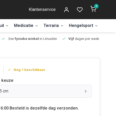
0
Klantenservice
ud
Medicatie
Terraria
Hengelsport
Aanbi
Een
fysieke winkel
in IJmuiden
Vijf
dagen per week open.
Nog 1 beschikbaar
 keuze
25 cm
6:00 Besteld is dezelfde dag verzonden.