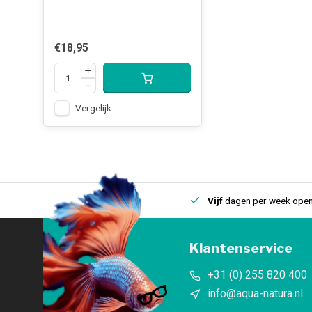
€18,95
Vergelijk
uis
Een
fysieke winkel
in IJmuiden
Vijf
dagen per week open
Klantenservice
+31 (0) 255 820 400
info@aqua-natura.nl