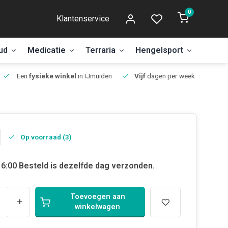
0
Klantenservice
ud
Medicatie
Terraria
Hengelsport
Aanbi
Een
fysieke winkel
in IJmuiden
Vijf
dagen per week open.
Op voorraad (3)
6:00 Besteld is dezelfde dag verzonden.
Toevoegen aan
+
winkelwagen