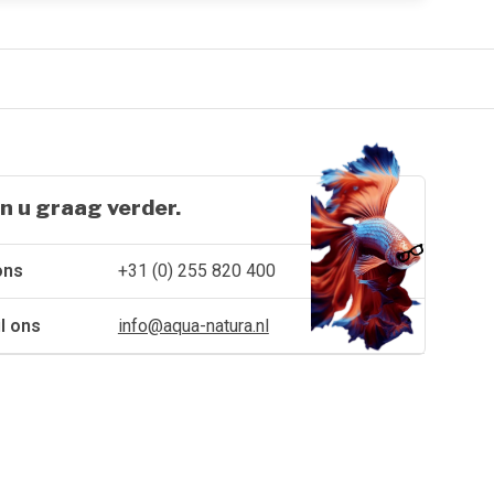
n u graag verder.
ons
+31 (0) 255 820 400
l ons
info@aqua-natura.nl