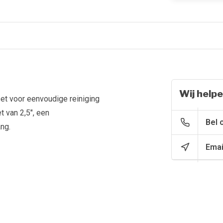
Wij helpe
et voor eenvoudige reiniging
t van 2,5", een
Bel 
ng.
Emai