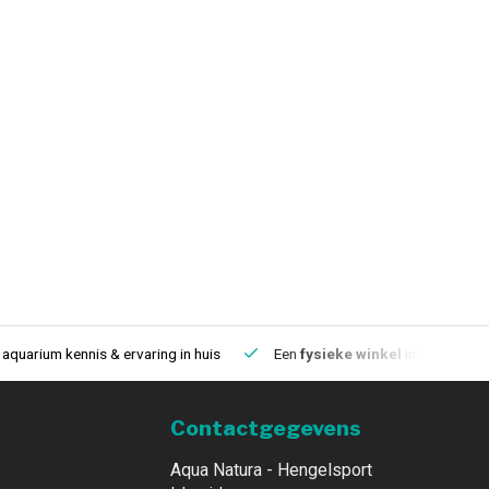
aquarium kennis & ervaring in huis
Een
fysieke winkel
in IJmuiden
Contactgegevens
Aqua Natura - Hengelsport