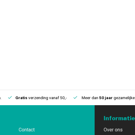
.
Gratis
verzending vanaf 50,-
Meer dan
50 jaar
gezamelijke 
Informatie
Contact
Over ons