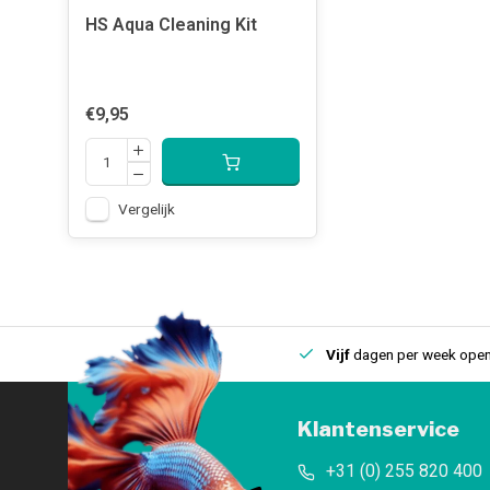
HS Aqua Cleaning Kit
€9,95
Vergelijk
uis
Een
fysieke winkel
in IJmuiden
Vijf
dagen per week open
Klantenservice
+31 (0) 255 820 400