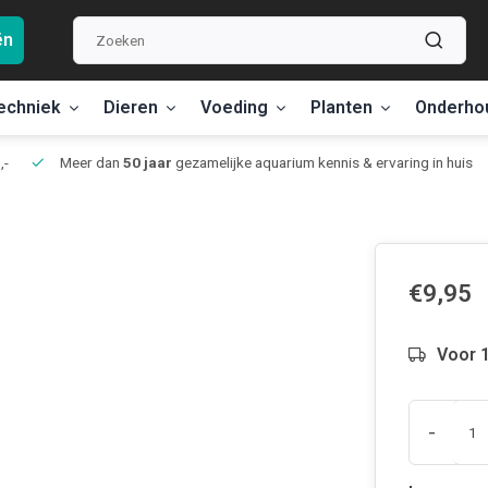
ën
echniek
Dieren
Voeding
Planten
Onderho
,-
Meer dan
50 jaar
gezamelijke aquarium kennis & ervaring in huis
€9,95
Voor 1
-