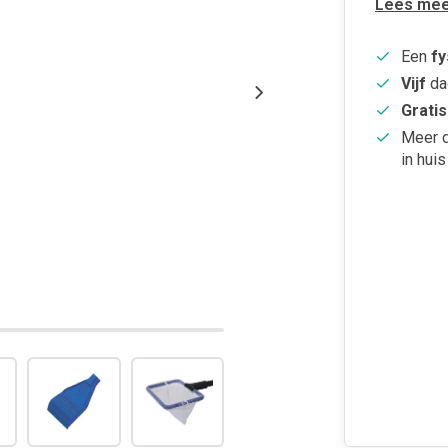
Lees mee
Een
fy
Vijf
da
Gratis
Meer 
in huis