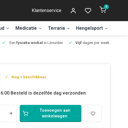
0
Klantenservice
ud
Medicatie
Terraria
Hengelsport
Aanbi
Een
fysieke winkel
in IJmuiden
Vijf
dagen per week open.
Nog 1 beschikbaar
6:00 Besteld is dezelfde dag verzonden.
Toevoegen aan
+
winkelwagen