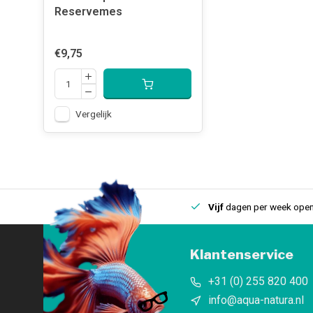
Reservemes
€9,75
Vergelijk
uis
Een
fysieke winkel
in IJmuiden
Vijf
dagen per week open
Klantenservice
+31 (0) 255 820 400
info@aqua-natura.nl