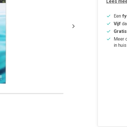
Lees mee
Een
fy
Vijf
da
Gratis
Meer 
in huis