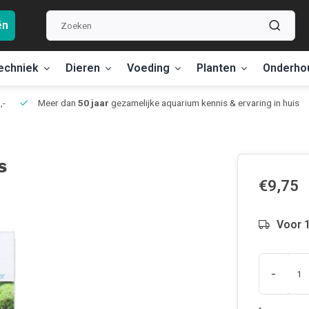
ën
echniek
Dieren
Voeding
Planten
Onderho
,-
Meer dan
50 jaar
gezamelijke aquarium kennis & ervaring in huis
s
€9,75
Voor 1
-