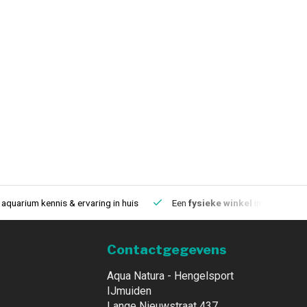
aquarium kennis & ervaring in huis
Een
fysieke winkel
in IJmuiden
Contactgegevens
Aqua Natura - Hengelsport
IJmuiden
Lange Nieuwstraat 437