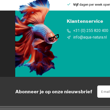
uis
Een
fysieke winkel
in IJmuiden
Vijf
dagen per week open
Klantenservice
+31 (0) 255 820 400
info@aqua-natura.nl
Abonneer je op onze nieuwsbrief