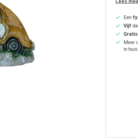
Lees mee
Een
fy
Vijf
da
Gratis
Meer 
in huis