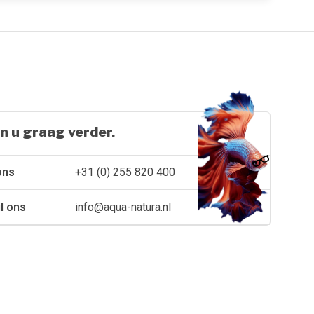
n u graag verder.
ons
+31 (0) 255 820 400
l ons
info@aqua-natura.nl