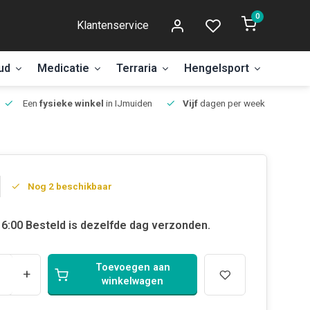
0
Klantenservice
ud
Medicatie
Terraria
Hengelsport
Aanbi
Een
fysieke winkel
in IJmuiden
Vijf
dagen per week open.
Nog 2 beschikbaar
6:00 Besteld is dezelfde dag verzonden.
Toevoegen aan
+
winkelwagen