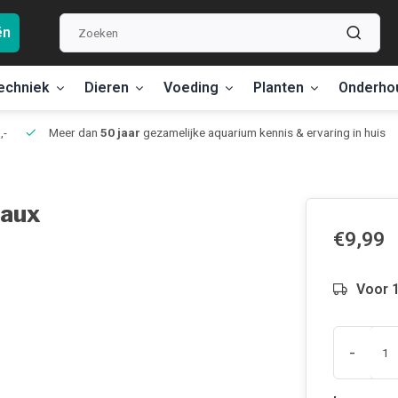
ën
echniek
Dieren
Voeding
Planten
Onderho
,-
Meer dan
50 jaar
gezamelijke aquarium kennis & ervaring in huis
vaux
€9,99
Voor 1
-