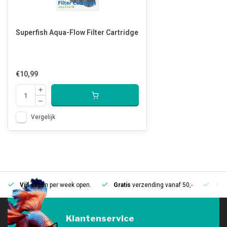
Superfish Aqua-Flow Filter Cartridge
€10,99
Vergelijk
Vijf
dagen per week open.
Gratis
verzending vanaf 50,-
Mee
Klantenservice