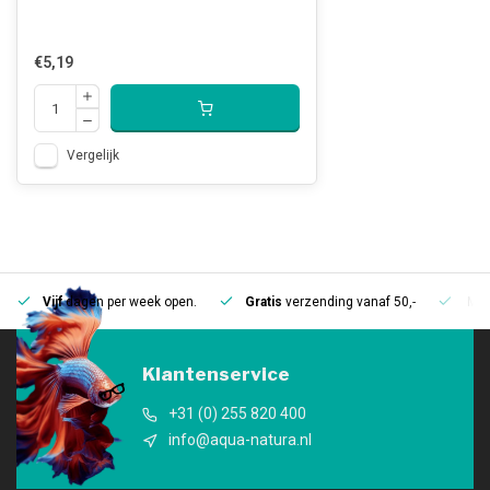
€5,19
Vergelijk
Vijf
dagen per week open.
Gratis
verzending vanaf 50,-
Mee
Klantenservice
+31 (0) 255 820 400
info@aqua-natura.nl