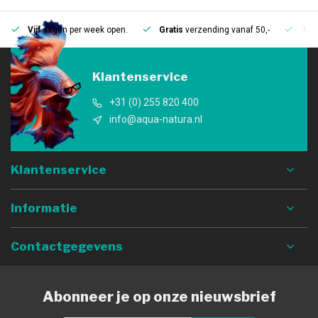
Vijf
dagen per week open.
Gratis
verzending vanaf 50,-
Mee
Klantenservice
+31 (0) 255 820 400
info@aqua-natura.nl
Klantenservice
Informatie
Contactgegevens
Abonneer je op onze nieuwsbrief