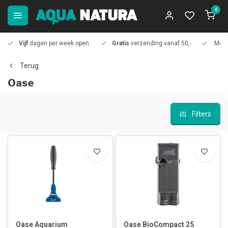
0
Vijf
dagen per week open.
Gratis
verzending vanaf 50,-
Meer
Terug
Oase
Filters
Oase Aquarium
Oase BioCompact 25