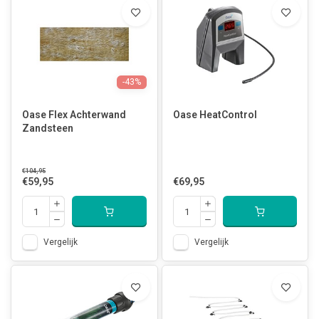
-43%
Oase Flex Achterwand
Oase HeatControl
Zandsteen
€104,95
€59,95
€69,95
Vergelijk
Vergelijk