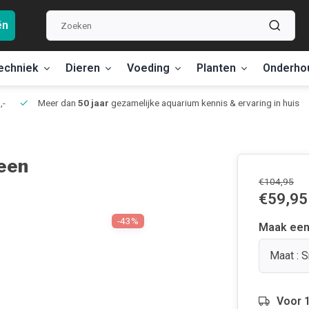
ën
echniek
Dieren
Voeding
Planten
Onderho
,-
Meer dan
50 jaar
gezamelijke aquarium kennis & ervaring in huis
een
€104,95
€59,95
-43%
Maak een
Maat : 
Voor 1