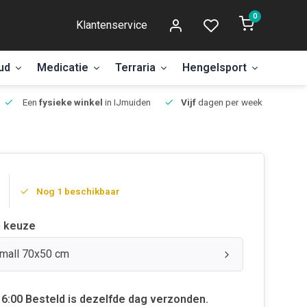
0
Klantenservice
ud
Medicatie
Terraria
Hengelsport
Aanbi
Een
fysieke winkel
in IJmuiden
Vijf
dagen per week open.
Nog 1 beschikbaar
 keuze
Small 70x50 cm
6:00 Besteld is dezelfde dag verzonden.