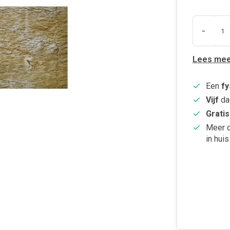
-
Lees mee
Een
fy
Vijf
da
Gratis
Meer 
in huis