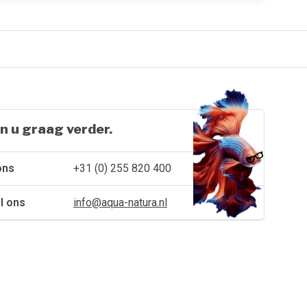
n u graag verder.
ons
+31 (0) 255 820 400
l ons
info@aqua-natura.nl