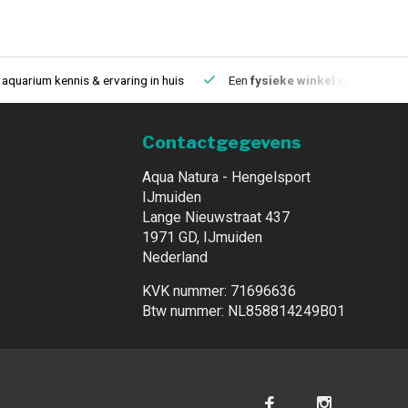
aquarium kennis & ervaring in huis
Een
fysieke winkel
in IJmuiden
Contactgegevens
Aqua Natura - Hengelsport
IJmuiden
Lange Nieuwstraat 437
1971 GD, IJmuiden
Nederland
KVK nummer: 71696636
Btw nummer: NL858814249B01