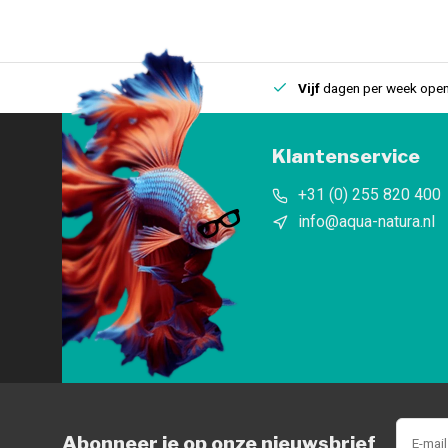
uis
Een
fysieke winkel
in IJmuiden
Vijf
dagen per week open
Klantenservice
+31 (0) 255 820 400
info@aqua-natura.nl
Abonneer je op onze nieuwsbrief