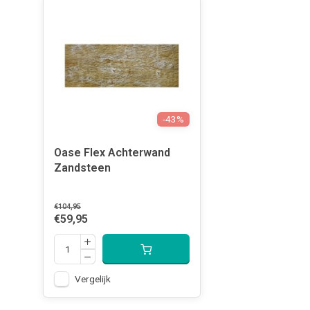
-43%
Oase Flex Achterwand
Zandsteen
€104,95
€59,95
Vergelijk