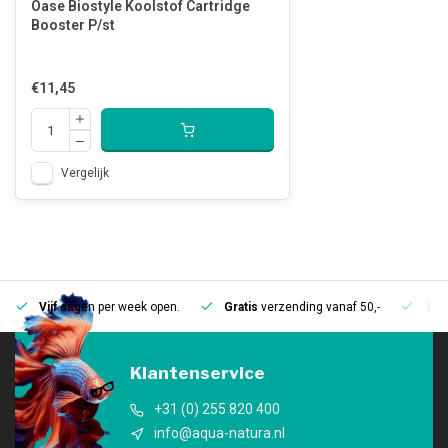
Oase Biostyle Koolstof Cartridge
Booster P/st
€11,45
Vergelijk
Vijf
dagen per week open.
Gratis
verzending vanaf 50,-
Mee
Klantenservice
+31 (0) 255 820 400
info@aqua-natura.nl