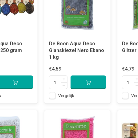
Aqua Deco
De Boon Aqua Deco
De Bo
 250 gram
Glanskiezel Nero Ebano
Glitter
1 kg
€4,59
€4,79
k
Vergelijk
Ver