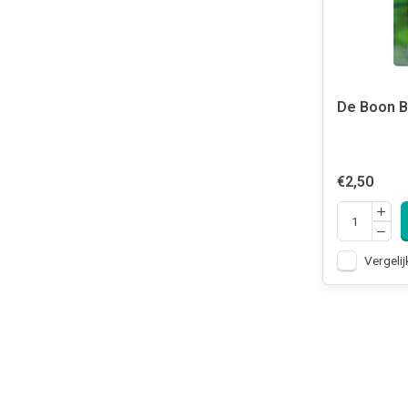
De Boon B
€2,50
Vergelij