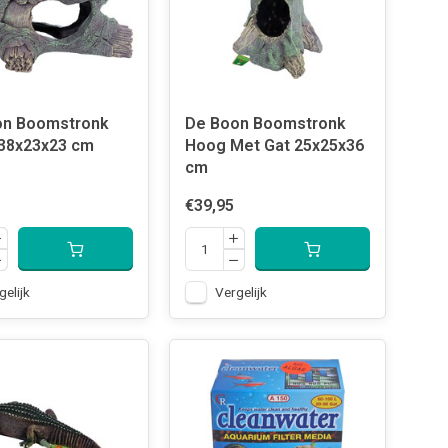
on Boomstronk
De Boon Boomstronk
38x23x23 cm
Hoog Met Gat 25x25x36
cm
€39,95
gelijk
Vergelijk