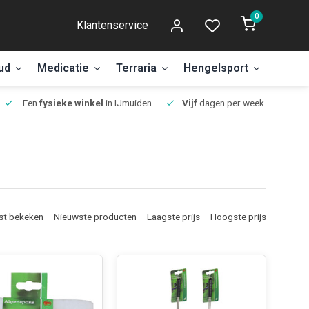
0
Klantenservice
ud
Medicatie
Terraria
Hengelsport
Aanbi
Een
fysieke winkel
in IJmuiden
Vijf
dagen per week open.
st bekeken
Nieuwste producten
Laagste prijs
Hoogste prijs