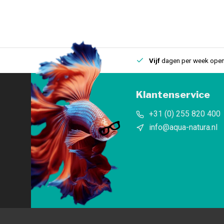
uis
Een
fysieke winkel
in IJmuiden
Vijf
dagen per week open
Klantenservice
+31 (0) 255 820 400
info@aqua-natura.nl