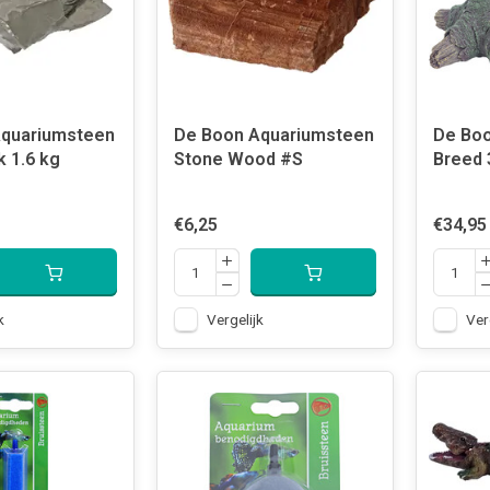
Aquariumsteen
De Boon Aquariumsteen
De Bo
k 1.6 kg
Stone Wood #S
Breed 
€6,25
€34,95
k
Vergelijk
Ver