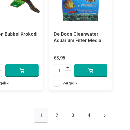
n Bubbel Krokodil
De Boon Cleanwater
Aquarium Filter Media
€8,95
gelijk
Vergelijk
1
2
3
4