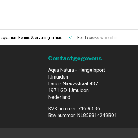
aquarium kennis & ervaring in huis
Een
fysieke winkel
in IJmuiden
Contactgegevens
Aqua Natura - Hengelsport
IJmuiden
Lange Nieuwstraat 437
1971 GD, IJmuiden
Nederland
KVK nummer: 71696636
Btw nummer: NL858814249B01