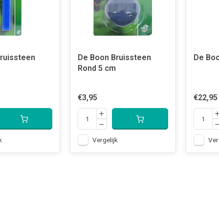
ruissteen
De Boon Bruissteen
De Boo
Rond 5 cm
€3,95
€22,95
k
Vergelijk
Ver