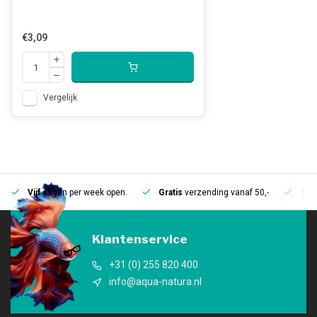
€3,09
Vergelijk
Vijf
dagen per week open.
Gratis
verzending vanaf 50,-
Mee
Klantenservice
+31 (0) 255 820 400
info@aqua-natura.nl