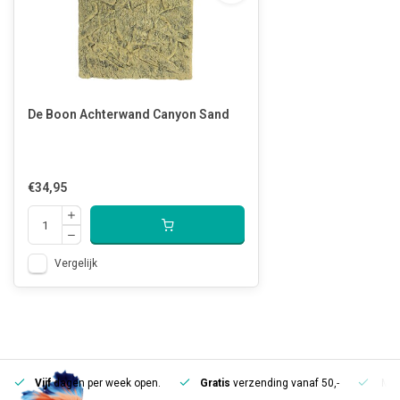
De Boon Achterwand Canyon Sand
€34,95
Vergelijk
Vijf
dagen per week open.
Gratis
verzending vanaf 50,-
Mee