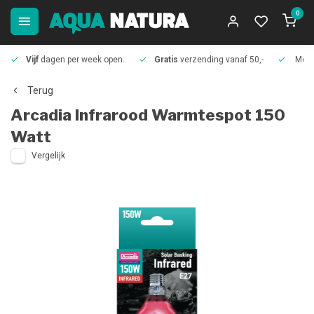
0
Vijf
dagen per week open.
Gratis
verzending vanaf 50,-
Meer
Terug
Arcadia
Infrarood Warmtespot 150
Watt
Vergelijk