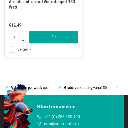
Arcadia Infrarood Warmtespot 150
Watt
€12,49
Vergelijk
Vijf
dagen per week open.
Gratis
verzending vanaf 50,-
Mee
Klantenservice
+31 (0) 255 820 400
info@aqua-natura.nl