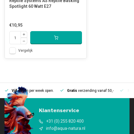
Reptile Systems AS Reptile Basking
Spotlight 60 Watt E27
€10,95
Vergelijk
Vijf
dagen per week open.
Gratis
verzending vanaf 50,-
Mee
Klantenservice
+31 (0) 255 820 400
info@aqua-natura.nl