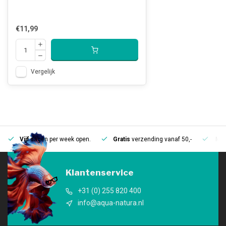
€11,99
Vergelijk
Vijf
dagen per week open.
Gratis
verzending vanaf 50,-
Mee
Klantenservice
+31 (0) 255 820 400
info@aqua-natura.nl