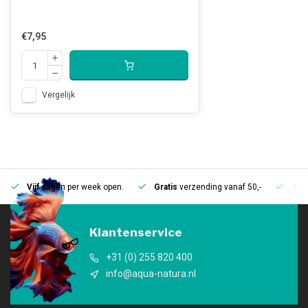
€7,95
Vergelijk
Vijf
dagen per week open.
Gratis
verzending vanaf 50,-
Mee
Klantenservice
+31 (0) 255 820 400
info@aqua-natura.nl