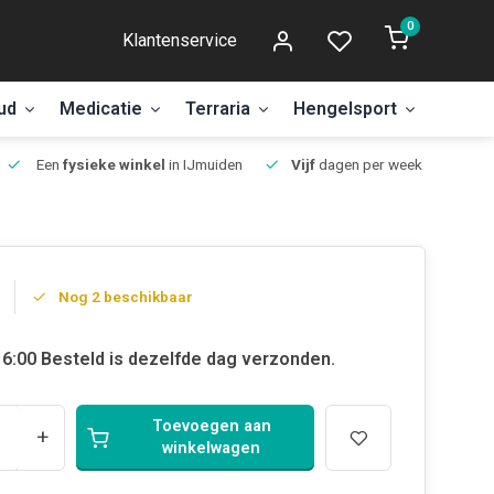
0
Klantenservice
ud
Medicatie
Terraria
Hengelsport
Aanbi
Een
fysieke winkel
in IJmuiden
Vijf
dagen per week open.
Nog 2 beschikbaar
6:00 Besteld is dezelfde dag verzonden.
Toevoegen aan
+
winkelwagen