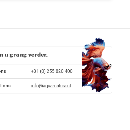
n u graag verder.
ons
+31 (0) 255 820 400
l ons
info@aqua-natura.nl