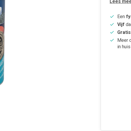
Lees mee
Een
fy
Vijf
da
Gratis
Meer 
in huis