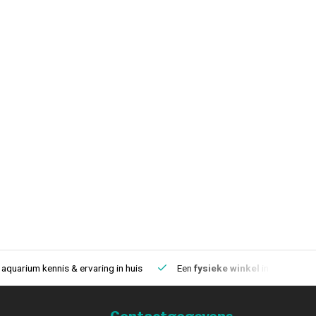
aquarium kennis & ervaring in huis
Een
fysieke winkel
in IJmuiden