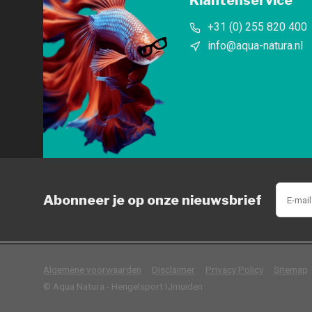
Klantenservice
+31 (0) 255 820 400
info@aqua-natura.nl
Abonneer je op onze nieuwsbrief
            Wij slaan cookies 
Algemene voorwaarden
Disclaimer
Privacy Policy
Sitemap
© Aqua Natura - Hengelsport IJmuiden