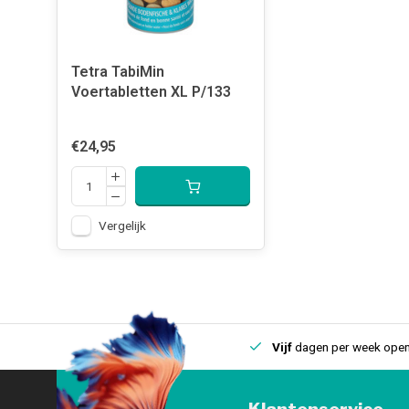
Tetra TabiMin
Voertabletten XL P/133
€24,95
Vergelijk
uis
Een
fysieke winkel
in IJmuiden
Vijf
dagen per week open