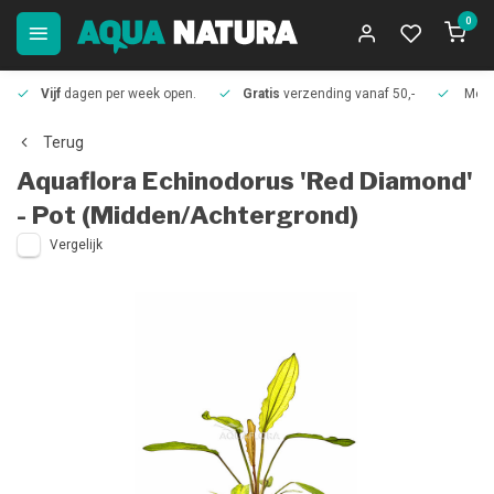
0
Vijf
dagen per week open.
Gratis
verzending vanaf 50,-
Meer
Terug
Aquaflora
Echinodorus 'Red Diamond'
- Pot (Midden/Achtergrond)
Vergelijk