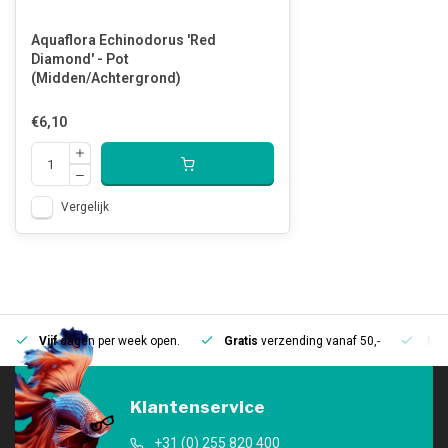
Aquaflora Echinodorus 'Red
Diamond' - Pot
(Midden/Achtergrond)
€6,10
Vergelijk
Vijf
dagen per week open.
Gratis
verzending vanaf 50,-
Mee
Klantenservice
+31 (0) 255 820 400