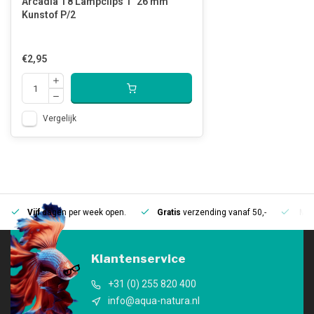
Arcadia T8 Lampclips 1" 26 mm
Kunstof P/2
€2,95
Vergelijk
Vijf
dagen per week open.
Gratis
verzending vanaf 50,-
Mee
Klantenservice
+31 (0) 255 820 400
info@aqua-natura.nl