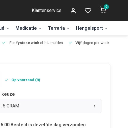
0
Klantenservice
ud
Medicatie
Terraria
Hengelsport
Aanbi
Een
fysieke winkel
in IJmuiden
Vijf
dagen per week open.
Op voorraad (8)
 keuze
 : 5 GRAM
6:00 Besteld is dezelfde dag verzonden.