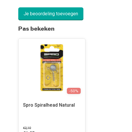
Je beoordeling toevoegen
Pas bekeken
-50%
Spro Spiralhead Natural
€2,10