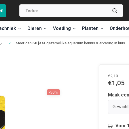
ën
echniek
Dieren
Voeding
Planten
Onderho
,-
Meer dan
50 jaar
gezamelijke aquarium kennis & ervaring in huis
€2,10
€1,05
-50%
Maak een
Gewicht
Voor 1