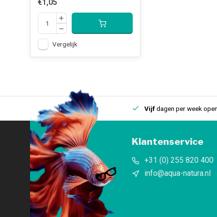
€1,05
Vergelijk
uis
Een
fysieke winkel
in IJmuiden
Vijf
dagen per week open
Klantenservice
+31 (0) 255 820 400
info@aqua-natura.nl