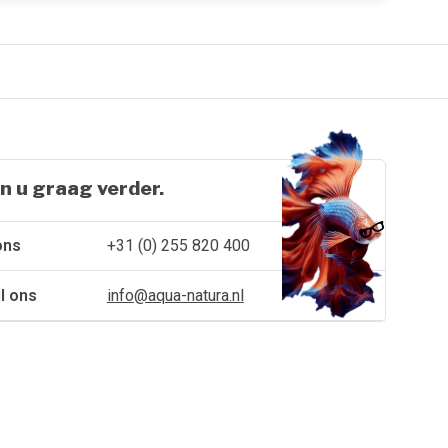
n u graag verder.
ons
+31 (0) 255 820 400
l ons
info@aqua-natura.nl