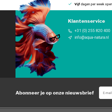
uis
Een
fysieke winkel
in IJmuiden
Vijf
dagen per week open
Klantenservice
+31 (0) 255 820 400
info@aqua-natura.nl
Abonneer je op onze nieuwsbrief