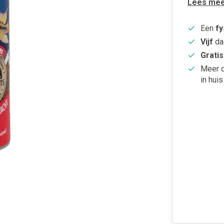
Lees mee
Een
fy
Vijf
da
Gratis
Meer 
in huis