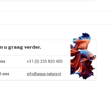
n u graag verder.
ons
+31 (0) 255 820 400
l ons
info@aqua-natura.nl