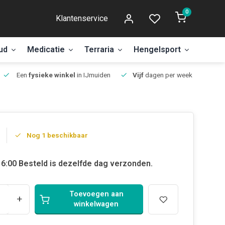
0
Klantenservice
ud
Medicatie
Terraria
Hengelsport
Aanbi
Een
fysieke winkel
in IJmuiden
Vijf
dagen per week open.
Nog 1 beschikbaar
6:00 Besteld is dezelfde dag verzonden.
Toevoegen aan
+
winkelwagen