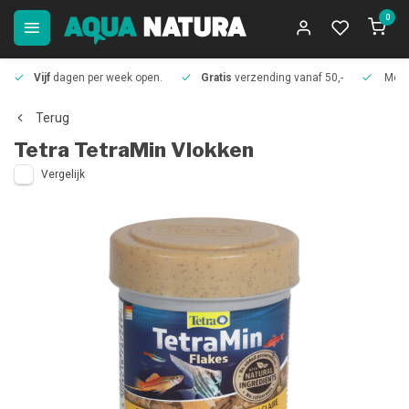
0
Vijf
dagen per week open.
Gratis
verzending vanaf 50,-
Meer
Terug
Tetra
TetraMin Vlokken
Vergelijk