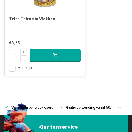
Tetra TetraMin Vlokken
€3,25
Vergelijk
Vijf
dagen per week open.
Gratis
verzending vanaf 50,-
Mee
Klantenservice