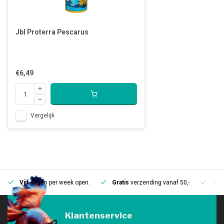
Jbl Proterra Pescarus
€6,49
Vergelijk
Vijf
dagen per week open.
Gratis
verzending vanaf 50,-
Mee
Klantenservice