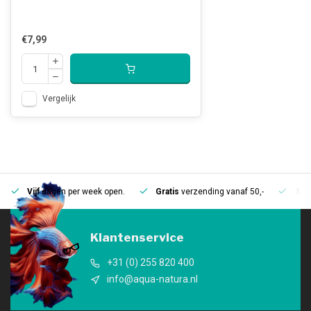
€7,99
Vergelijk
Vijf
dagen per week open.
Gratis
verzending vanaf 50,-
Mee
Klantenservice
+31 (0) 255 820 400
info@aqua-natura.nl