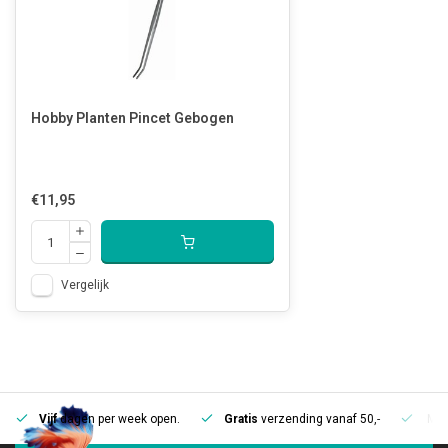
Hobby Planten Pincet Gebogen
€11,95
Vergelijk
Vijf
dagen per week open.
Gratis
verzending vanaf 50,-
Mee