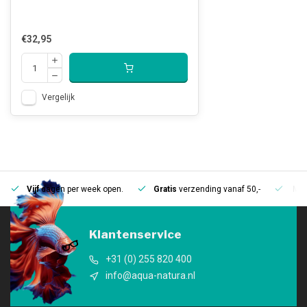
€32,95
Vergelijk
Vijf
dagen per week open.
Gratis
verzending vanaf 50,-
Mee
Klantenservice
+31 (0) 255 820 400
info@aqua-natura.nl