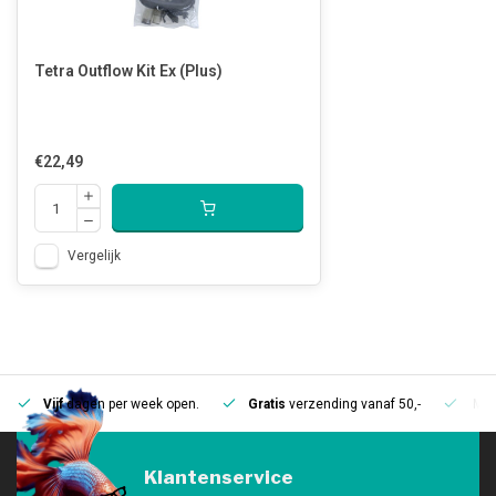
Tetra Outflow Kit Ex (Plus)
€22,49
Vergelijk
Vijf
dagen per week open.
Gratis
verzending vanaf 50,-
Mee
Klantenservice