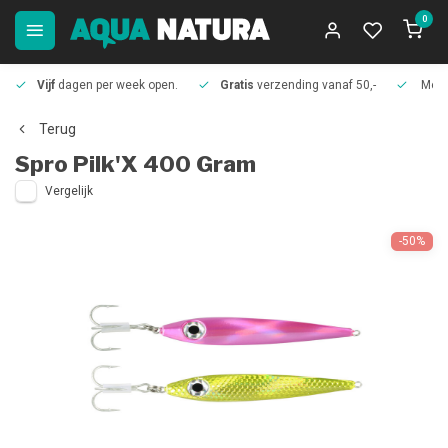
0
Vijf
dagen per week open.
Gratis
verzending vanaf 50,-
Meer
Terug
Spro
Pilk'X 400 Gram
Vergelijk
-50%