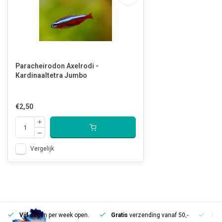
Paracheirodon Axelrodi -
Kardinaaltetra Jumbo
€2,50
Vergelijk
Vijf
dagen per week open.
Gratis
verzending vanaf 50,-
Mee