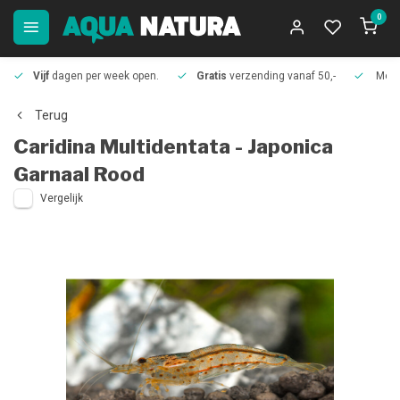
0
Vijf
dagen per week open.
Gratis
verzending vanaf 50,-
Meer
Terug
Caridina Multidentata - Japonica
Garnaal Rood
Vergelijk