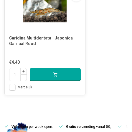
Caridina Multidentata - Japonica
Garnaal Rood
€4,40
Vergelijk
Vijf
dagen per week open.
Gratis
verzending vanaf 50,-
Mee