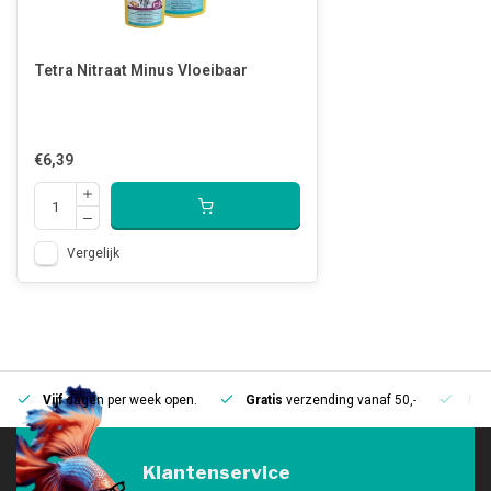
Tetra Nitraat Minus Vloeibaar
€6,39
Vergelijk
Vijf
dagen per week open.
Gratis
verzending vanaf 50,-
Mee
Klantenservice