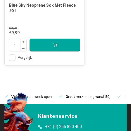
Blue Sky Neoprene Sok Met Fleece
#Xl
€19,99
€9,99
Vergelijk
Vijf
dagen per week open.
Gratis
verzending vanaf 50,-
Mee
Klantenservice
+31 (0) 255 820 400