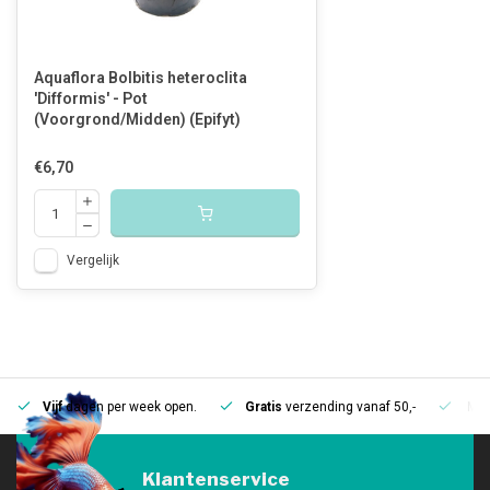
Aquaflora Bolbitis heteroclita
'Difformis' - Pot
(Voorgrond/Midden) (Epifyt)
€6,70
Vergelijk
Vijf
dagen per week open.
Gratis
verzending vanaf 50,-
Mee
Klantenservice