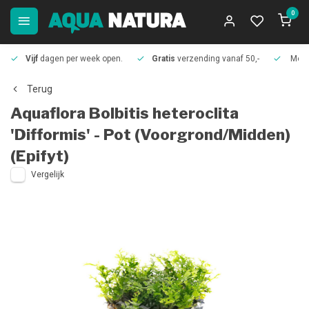
0
Vijf
dagen per week open.
Gratis
verzending vanaf 50,-
Meer
Terug
Aquaflora
Bolbitis heteroclita
'Difformis' - Pot (Voorgrond/Midden)
(Epifyt)
Vergelijk