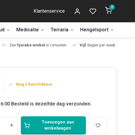
0
Klantenservice
ud
Medicatie
Terraria
Hengelsport
Aanbi
Een
fysieke winkel
in IJmuiden
Vijf
dagen per week open.
Nog 2 beschikbaar
6:00 Besteld is dezelfde dag verzonden.
Toevoegen aan
+
winkelwagen