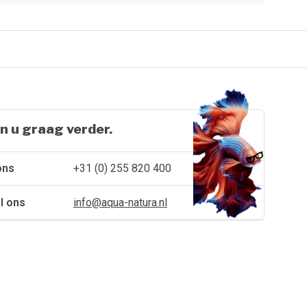
n u graag verder.
ons
+31 (0) 255 820 400
l ons
info@aqua-natura.nl