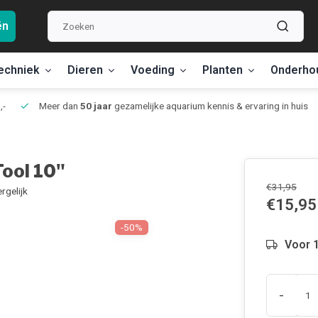
ën
echniek
Dieren
Voeding
Planten
Onderho
,-
Meer dan
50 jaar
gezamelijke aquarium kennis & ervaring in huis
ool 10"
€31,95
rgelijk
€15,95
-50%
Voor 1
-