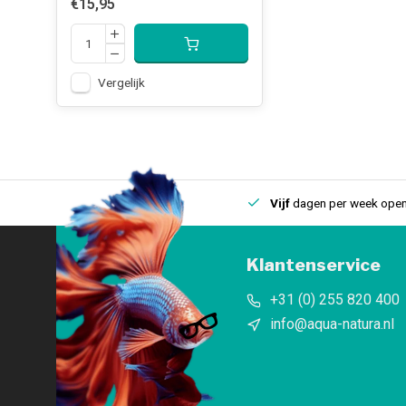
€15,95
Vergelijk
uis
Een
fysieke winkel
in IJmuiden
Vijf
dagen per week open
Klantenservice
+31 (0) 255 820 400
info@aqua-natura.nl