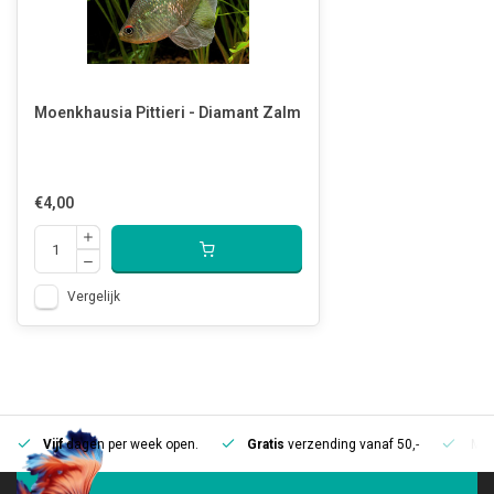
Moenkhausia Pittieri - Diamant Zalm
€4,00
Vergelijk
Vijf
dagen per week open.
Gratis
verzending vanaf 50,-
Mee